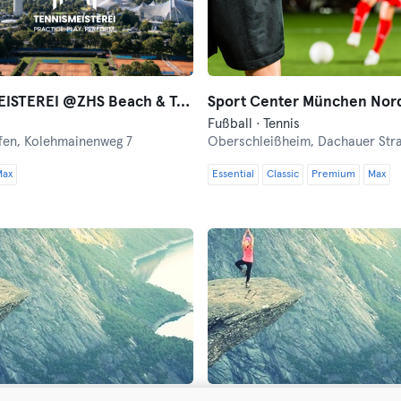
TENNISMEISTEREI @ZHS Beach & Tennisanlage
Sport Center München Nor
Fußball · Tennis
fen,
Kolehmainenweg 7
Oberschleißheim,
Dachauer Str
Max
Essential
Classic
Premium
Max