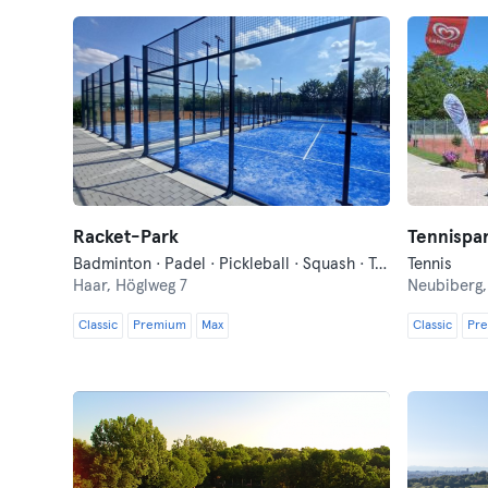
Racket-Park
Badminton · Padel · Pickleball · Squash · Tennis
Tennis
Haar,
Höglweg 7
Neubiberg
Classic
Premium
Max
Classic
Pr