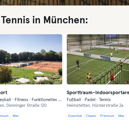
 Tennis in München:
ort
Sporttraum-Indoorsportar
Beach-Volleyball · Fitness · Funktionelles Training · Indoorcycling · Pilates · Tennis · Wellness · Yoga
Fußball · Padel · Tennis
en,
Denninger Straße 120
Heimstetten,
Hürderstraße 2a
emium
Max
Essential
Classic
Premium
Max