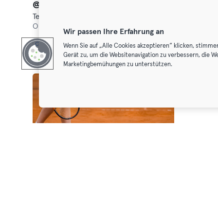
@Tennisschule Groß
HitFit mi
Tennis
Fitness · T
Oberschleißheim,
Dachauer Straße 35a
Höhenkirc
Wir passen Ihre Erfahrung an
Classic
Premium
Max
Premium
Wenn Sie auf „Alle Cookies akzeptieren“ klicken, stimme
Gerät zu, um die Websitenavigation zu verbessern, die W
Marketingbemühungen zu unterstützen.
Tennisanlage Forstenrieder Park
Tennis
Forstenried,
Forstenrieder Allee 256
Classic
Premium
Max