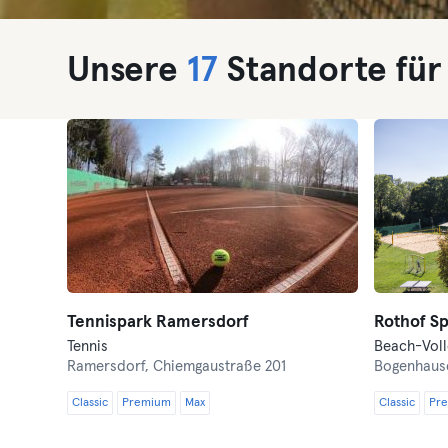
Unsere
17
Standorte für
Tennispark Ramersdorf
Rothof Sp
Tennis
Ramersdorf,
Chiemgaustraße 201
Bogenhaus
Classic
Premium
Max
Classic
Pr