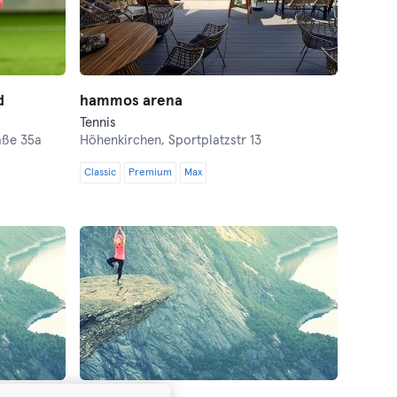
d
hammos arena
Tennis
aße 35a
Höhenkirchen,
Sportplatzstr 13
Classic
Premium
Max