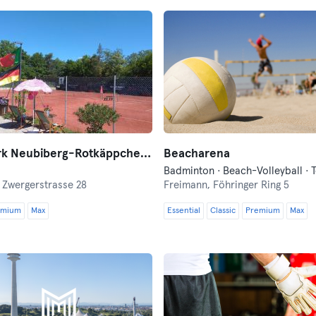
Tennispark Neubiberg-Rotkäppchenplatz
Beacharena
,
Zwergerstrasse 28
Freimann,
Föhringer Ring 5
emium
Max
Essential
Classic
Premium
Max