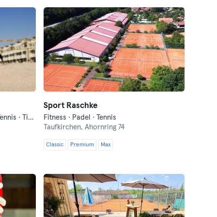
Sport Raschke
Badminton · Beach-Volleyball · Tennis · Tischtennis
Fitness · Padel · Tennis
Taufkirchen,
Ahornring 74
Classic
Premium
Max