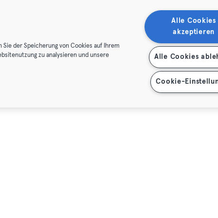
t Becky - Höhenkirchen
ennis
Fitness · Tennis
Alle Cookies
hen,
Sportplatzstraße 13
Schwabing,
Spiridon-Louis-Ring
akzeptieren
Max
Premium
Max
n Sie der Speicherung von Cookies auf Ihrem
ebsitenutzung zu analysieren und unsere
Alle Cookies abl
Cookie-Einstellu