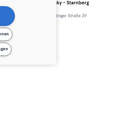
HitFit mit Becky - Olympiapark München
HitFit mit Becky - Starnberg
Fitness · Tennis
 25
Starnberg,
Gautinger Straße 39
Premium
Max
ehnen
ngen