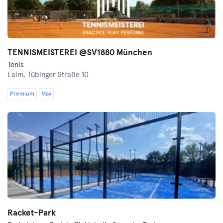
TENNISMEISTEREI @SV1880 München
Tenis
Laim,
Tübinger Straße 10
Premium
Max
Racket-Park