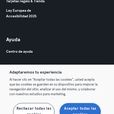
Tarjetas regalo & Tienda
Ley Europea de
Accesibilidad 2025
Ayuda
Centro de ayuda
Adaptaremos tu experiencia
Al hacer clic en “Aceptar todas las cookies”, usted acepta
que las cookies se guarden en su dispositivo para mejorar la
© 2026 Urban Sports Group GmbH. All rights reserved.
navegación del sitio, analizar el uso del mismo, y colaborar
Términos y condiciones
Privacidad
Sello
con nuestros estudios para marketing.
Rescindir contratos aquí
Desistir de contratos aquí
Rechazar todas las
Aceptar todas las