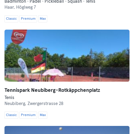
Badminton · Padel · Pickleball · Squash · Tenis
Haar,
Höglweg 7
Classic
Premium
Max
Tennispark Neubiberg-Rotkäppchenplatz
Tenis
Neubiberg,
Zwergerstrasse 28
Classic
Premium
Max