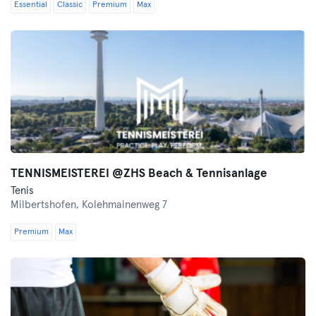
Essential
Classic
Premium
Max
TENNISMEISTEREI @ZHS Beach & Tennisanlage
Tenis
Milbertshofen,
Kolehmainenweg 7
Premium
Max