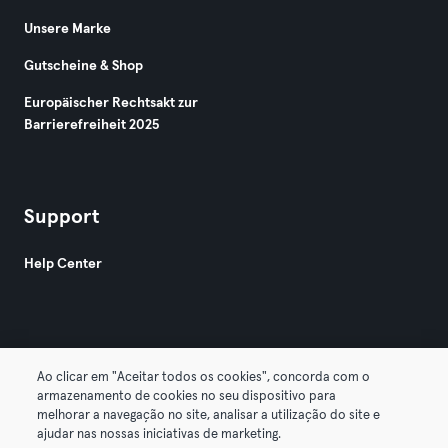
Unsere Marke
Gutscheine & Shop
Europäischer Rechtsakt zur
Barrierefreiheit 2025
Support
Help Center
Ao clicar em "Aceitar todos os cookies", concorda com o
armazenamento de cookies no seu dispositivo para
© 2026 Urban Sports Group GmbH. All rights reserved.
melhorar a navegação no site, analisar a utilização do site e
AGB
Datenschutz
Impressum
ajudar nas nossas iniciativas de marketing.