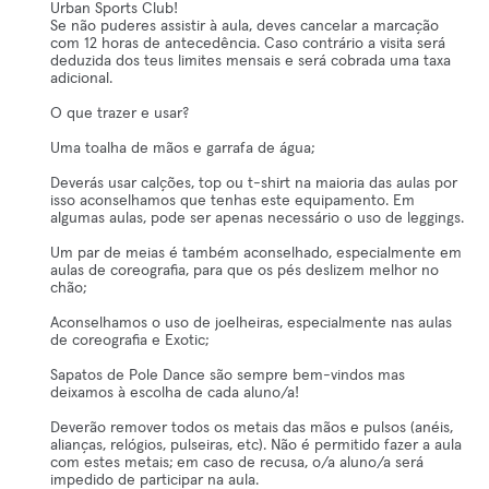
Urban Sports Club!
Se não puderes assistir à aula, deves cancelar a marcação
com 12 horas de antecedência. Caso contrário a visita será
deduzida dos teus limites mensais e será cobrada uma taxa
adicional.
O que trazer e usar?
Uma toalha de mãos e garrafa de água;
Deverás usar calções, top ou t-shirt na maioria das aulas por
isso aconselhamos que tenhas este equipamento. Em
algumas aulas, pode ser apenas necessário o uso de leggings.
Um par de meias é também aconselhado, especialmente em
aulas de coreografia, para que os pés deslizem melhor no
chão;
Aconselhamos o uso de joelheiras, especialmente nas aulas
de coreografia e Exotic;
Sapatos de Pole Dance são sempre bem-vindos mas
deixamos à escolha de cada aluno/a!
Deverão remover todos os metais das mãos e pulsos (anéis,
alianças, relógios, pulseiras, etc). Não é permitido fazer a aula
com estes metais; em caso de recusa, o/a aluno/a será
impedido de participar na aula.