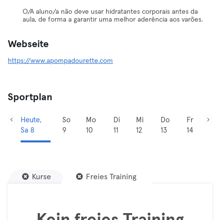
O/A aluno/a não deve usar hidratantes corporais antes da
aula, de forma a garantir uma melhor aderência aos varões.
Webseite
https://www.apompadourette.com
Sportplan
Heute,
So
Mo
Di
Mi
Do
Fr
Sa 8
9
10
11
12
13
14
Kurse
Freies Training