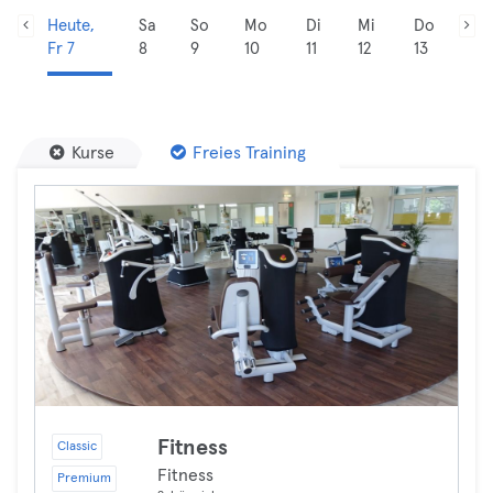
Heute,
Sa
So
Mo
Di
Mi
Do
Fr 7
8
9
10
11
12
13
Kurse
Freies Training
Fitness
Classic
Fitness
Premium