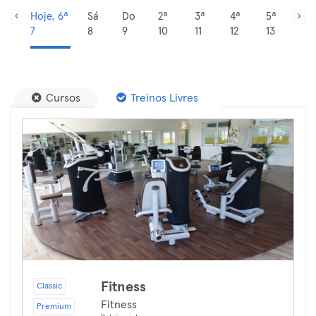
Hoje, 6ª
Sá
Do
2ª
3ª
4ª
5ª
7
8
9
10
11
12
13
Cursos
Treinos Livres
Fitness
Classic
Fitness
Premium