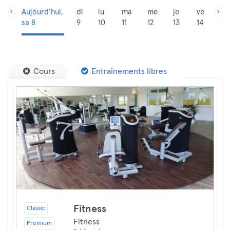
Aujourd’hui,
di
lu
ma
me
je
ve
sa 8
9
10
11
12
13
14
Cours
Entraînements libres
Fitness
Classic
Fitness
Premium