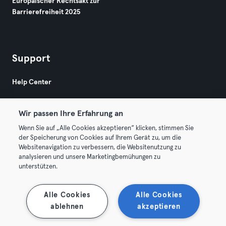
Europäischer Rechtsakt zur
Barrierefreiheit 2025
Support
Help Center
Wir passen Ihre Erfahrung an
Wenn Sie auf „Alle Cookies akzeptieren“ klicken, stimmen Sie
der Speicherung von Cookies auf Ihrem Gerät zu, um die
Websitenavigation zu verbessern, die Websitenutzung zu
© 2026 Urban Sports Group GmbH. All rights reserved.
analysieren und unsere Marketingbemühungen zu
AGB
Datenschutz
Impressum
unterstützen.
Vertrag hier kündigen
Hier Verträge widerrufen
Alle Cookies
Alle Cookies
ablehnen
akzeptieren