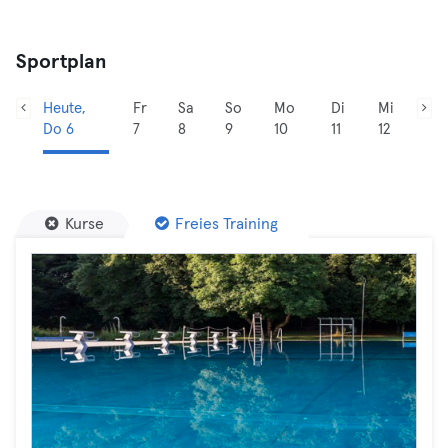
Sportplan
Heute,
Fr
Sa
So
Mo
Di
Mi
Do 6
7
8
9
10
11
12
Kurse
Freies Training