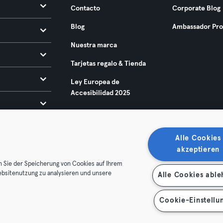
Contacto
Corporate Blog
Blog
Ambassador Pr
Nuestra marca
Tarjetas regalo & Tienda
Ley Europea de
Accesibilidad 2025
Alle Cookies
akzeptieren
n Sie der Speicherung von Cookies auf Ihrem
ebsitenutzung zu analysieren und unsere
Alle Cookies abl
condiciones
Privacidad
Sello
Rescindir contratos aquí
de contratos aquí
Cookie-Einstellu