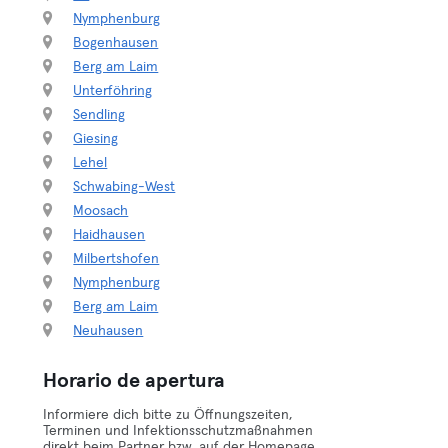
Nymphenburg
Bogenhausen
Berg am Laim
Unterföhring
Sendling
Giesing
Lehel
Schwabing-West
Moosach
Haidhausen
Milbertshofen
Nymphenburg
Berg am Laim
Neuhausen
Horario de apertura
Informiere dich bitte zu Öffnungszeiten,
Terminen und Infektionsschutzmaßnahmen
direkt beim Partner bzw. auf der Homepage.