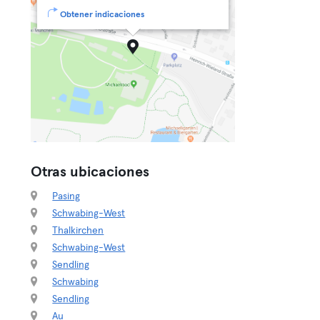
Obtener indicaciones
Otras ubicaciones
Pasing
Schwabing-West
Thalkirchen
Schwabing-West
Sendling
Schwabing
Sendling
Au