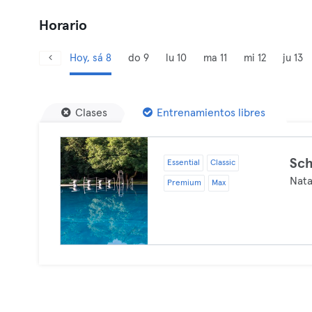
Horario
Hoy, sá 8
do 9
lu 10
ma 11
mi 12
ju 13
Clases
Entrenamientos libres
Sc
Essential
Classic
Nata
Premium
Max