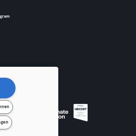
ogram
ehnen
ngen