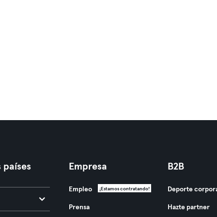
 países
Empresa
B2B
Empleo
Deporte corpor
¡Estamos contratando!
Prensa
Hazte partner