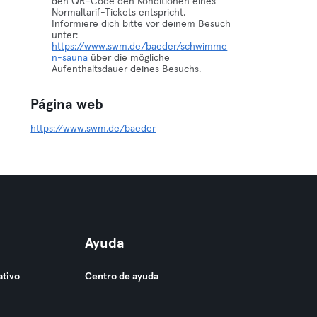
den QR-Code den Konditionen eines
Normaltarif-Tickets entspricht.
Informiere dich bitte vor deinem Besuch
unter:
https://www.swm.de/baeder/schwimme
n-sauna
über die mögliche
Aufenthaltsdauer deines Besuchs.
Página web
https://www.swm.de/baeder
Ayuda
ativo
Centro de ayuda