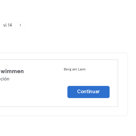
vi 14
Berg am Laim
hwimmen
ción
Continuar