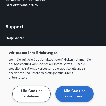
Europäischer Rechtsakt zur
Barrierefreiheit 2025
Support
Help Center
Wir passen Ihre Erfahrung an
Wenn Sie auf „Alle Cookies akzeptieren“ klicken, stimmen Sie
der Speicherung von Cookies auf Ihrem Gerät zu, um die
Websitenavigation zu verbessern, die Websitenutzung zu
© 2026 Urban Sports Group GmbH. All rights reserved.
analysieren und unsere Marketingbemühungen zu
AGB
Datenschutz
Impressum
unterstützen.
Vertrag hier kündigen
Hier Verträge widerrufen
Alle Cookies
Alle Cookies
ablehnen
akzeptieren