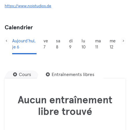
https://www.noistudios.de
Calendrier
Aujourd’hui,
ve
sa
di
lu
ma
me
je 6
7
8
9
10
11
12
Cours
Entraînements libres
Aucun entraînement
libre trouvé