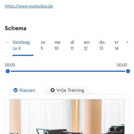
https://www.noistudios.de
Schema
Vandaag,
zo
ma
di
wo
do
vr
za 8
9
10
11
12
13
14
05:00
00:00
Klassen
Vrije Training