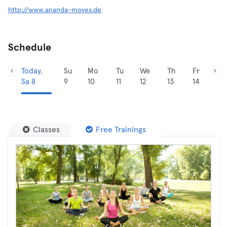
http://www.ananda-moves.de
Schedule
Today,
Su
Mo
Tu
We
Th
Fr
Sa 8
9
10
11
12
13
14
Classes
Free Trainings