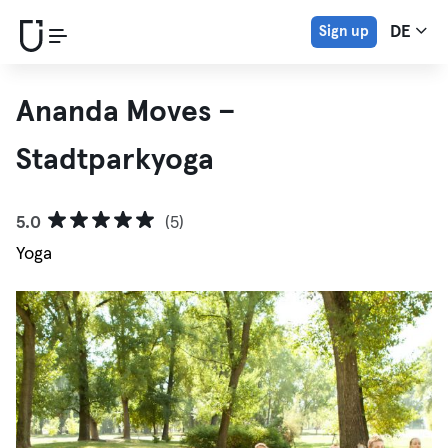
Sign up
DE
Ananda Moves –
Stadtparkyoga
5.0
(5)
Yoga