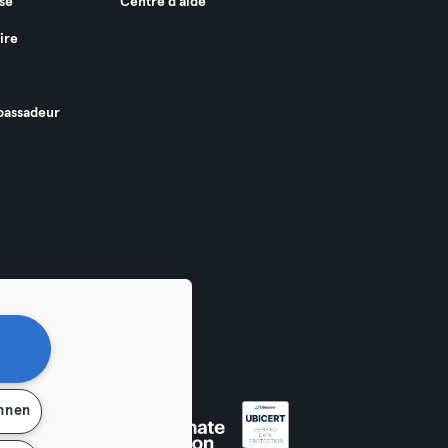
se
Centre d'aide
ire
assadeur
ehnen