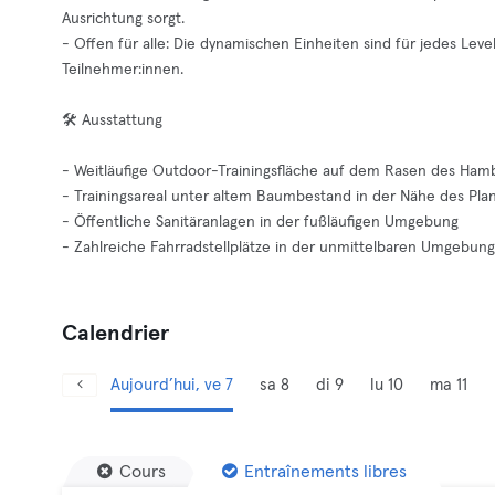
Ausrichtung sorgt.
- Offen für alle: Die dynamischen Einheiten sind für jedes Leve
Teilnehmer:innen.
🛠️ Ausstattung
- Weitläufige Outdoor-Trainingsfläche auf dem Rasen des Ham
- Trainingsareal unter altem Baumbestand in der Nähe des Pl
- Öffentliche Sanitäranlagen in der fußläufigen Umgebung
- Zahlreiche Fahrradstellplätze in der unmittelbaren Umgebung
Calendrier
Aujourd’hui, ve 7
sa 8
di 9
lu 10
ma 11
Cours
Entraînements libres