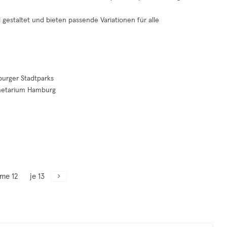
l gestaltet und bieten passende Variationen für alle
burger Stadtparks
anetarium Hamburg
me 12
je 13