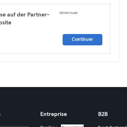
Winterhude
se auf der Partner-
site
a
Continuer
s
Entreprise
B2B