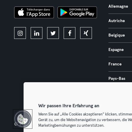
Allemagne
Autriche
Belgique
Espagne
France
Pays-Bas
Portugal
Wir passen Ihre Erfahrung an
Wenn Sie auf „Alle Cookies akzeptieren“ klicken, stimme
Gerät zu, um die Websitenavigation zu verbessern, die W
© 2026 Urban Sports Group GmbH. All rights reserved.
Conditions g
Marketingbemühungen zu unterstützen.