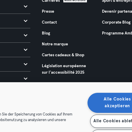
Carrières
Sport d'entrepri
Nous recrutons!
Presse
Devenir partena
Contact
Corporate Blog
Blog
Programme Amb
Notre marque
Cartes cadeaux & Shop
Législation européenne
sur l’accessibilité 2025
Alle Cookies
akzeptieren
n Sie der Speicherung von Cookies auf Ihrem
ebsitenutzung zu analysieren und unsere
Alle Cookies abl
énérales
Politique de confidentialité
Mentions légales