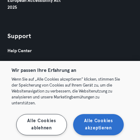
European Accessibility Act
2025
Support
Help Center
Wir passen Ihre Erfahrung an
Wenn Sie auf „Alle Cookies akzeptieren“ klicken, stimmen Sie
der Speicherung von Cookies auf Ihrem Gerät zu, um die
Websitenavigation zu verbessern, die Websitenutzung zu
© 2026 Urban Sports Group GmbH. All rights reserved.
analysieren und unsere Marketingbemühungen zu
Terms & Conditions
Privacy
Imprint
unterstützen.
Terminate contracts here
Withdraw contracts here
Alle Cookies
Alle Cookies
ablehnen
akzeptieren