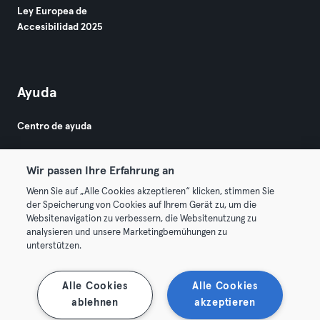
Ley Europea de
Accesibilidad 2025
Ayuda
Centro de ayuda
Wir passen Ihre Erfahrung an
Wenn Sie auf „Alle Cookies akzeptieren“ klicken, stimmen Sie
der Speicherung von Cookies auf Ihrem Gerät zu, um die
Websitenavigation zu verbessern, die Websitenutzung zu
© 2026 Urban Sports Group GmbH. All rights reserved.
analysieren und unsere Marketingbemühungen zu
Términos y condiciones
Privacidad
Sello
unterstützen.
Rescindir contratos aquí
Desistir de contratos aquí
Alle Cookies
Alle Cookies
ablehnen
akzeptieren