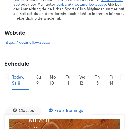
Bitte vereinbare deinen Termin telefonisch unter
0157 923 76
850
oder per Mail unter
barbara@rootandflow.space.
Gib bei
der Anmeldung deine Urban Sports Club Mitgliedsnummer mit
an. Solltest du an dem Termin doch nicht teilnehmen können,
melde dich bitte wieder ab.
Website
https://rootandflow.space
Schedule
Today,
Su
Mo
Tu
We
Th
Fr
Sa 8
9
10
11
12
13
14
Classes
Free Trainings