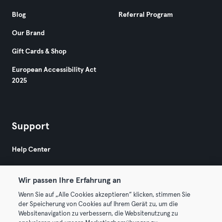
Blog
Referral Program
Our Brand
Gift Cards & Shop
European Accessibility Act
2025
Support
Help Center
Wir passen Ihre Erfahrung an
Wenn Sie auf „Alle Cookies akzeptieren“ klicken, stimmen Sie
der Speicherung von Cookies auf Ihrem Gerät zu, um die
Websitenavigation zu verbessern, die Websitenutzung zu
© 2026 Urban Sports Group GmbH. All rights reserved.