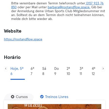
Bitte vereinbare deinen Termin telefonisch unter
0157 923 76
850
oder per Mail unter
barbara@rootandflow.space.
Gib bei
der Anmeldung deine Urban Sports Club Mitgliedsnummer mit
an. Solltest du an dem Termin doch nicht teilnehmen können,
melde dich bitte wieder ab.
Website
https://rootandflow.space
Horário
Hoje, 5ª
6ª
Sá
Do
2ª
3ª
4ª
6
7
8
9
10
11
12
Cursos
Treinos Livres