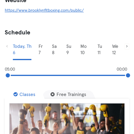
Website
https://www.brooklynfitboxing.com/public/
Schedule
Today, Th
Fr
Sa
Su
Mo
Tu
We
6
7
8
9
10
11
12
05:00
00:00
Classes
Free Trainings