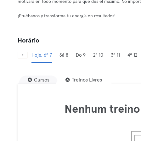
motivará en todo momento para que des el máximo. No importa 
¡Pruébanos y transforma tu energía en resultados!
Horário
Hoje, 6ª 7
Sá 8
Do 9
2ª 10
3ª 11
4ª 12
Cursos
Treinos Livres
Nenhum treino 