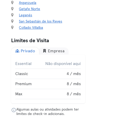
Arganzuela
Getafe Norte
Leganés
San Sebastián de los Reyes
Collado Villalba
Limites de Visita
Privado
Empresa
Essential
Não disponível aqui
Classic
4 / mês
Premium
8 / mês
Max
8 / mês
Algumas aulas ou atividades podem ter
limites de check-in adicionais.