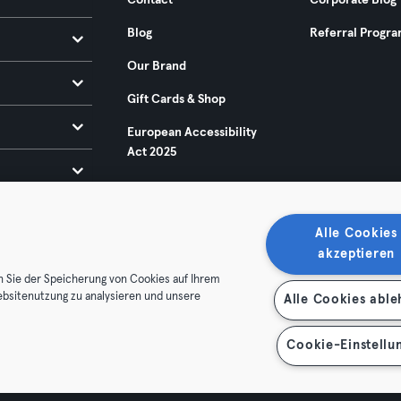
Contact
Corporate Blog
Blog
Referral Progr
Our Brand
Gift Cards & Shop
European Accessibility
Act 2025
Alle Cookies
akzeptieren
n Sie der Speicherung von Cookies auf Ihrem
ebsitenutzung zu analysieren und unsere
Alle Cookies abl
ditions
Privacy
Imprint
Terminate contracts here
 contracts here
Cookie-Einstellu