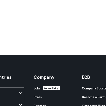
tries
Company
B2B
Jobs
Company Sport
We are hiring!
Press
Become a Partn