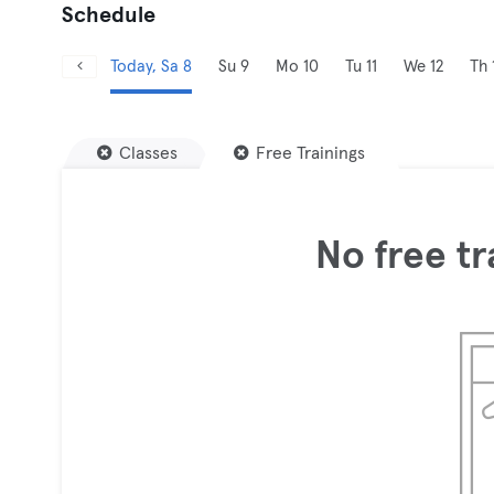
Schedule
Today, Sa 8
Su 9
Mo 10
Tu 11
We 12
Th 
Classes
Free Trainings
No free tr