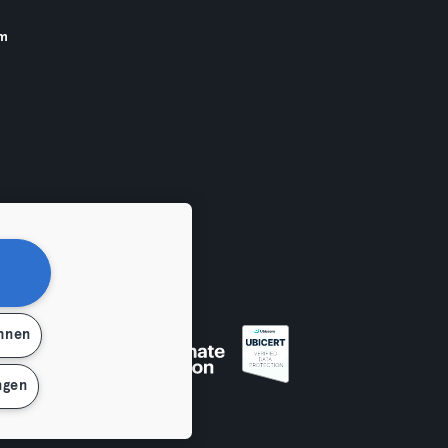
am
ehnen
ngen