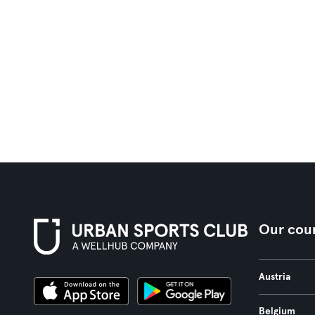
Our coun
Austria
Belgium