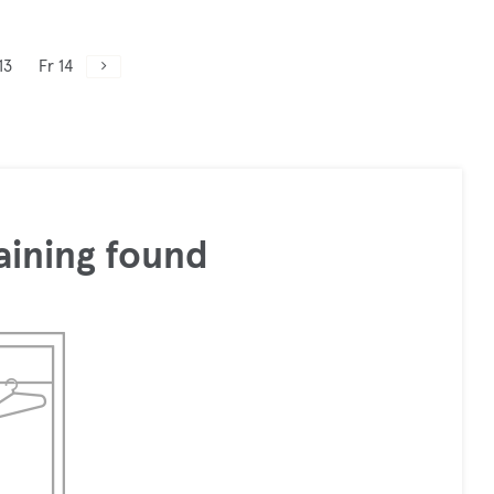
13
Fr 14
aining found