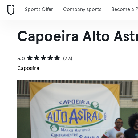
Sports Offer
Company sports
Become a P
Capoeira Alto Astr
5.0
(33)
Capoeira