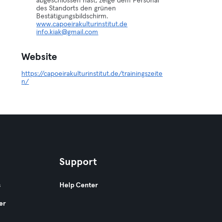
abgeschlossen hast, zeige dem Personal
des Standorts den grünen
www.capoeirakulturinstitut.de
info.kiak@gmail.com
Website
https://capoeirakulturinstitut.de/trainingszeite
n/
Support
s
Help Center
er