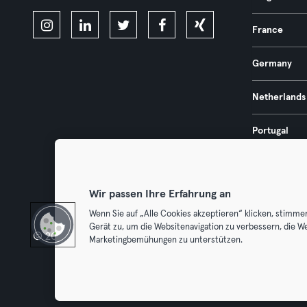
France
Germany
Netherlands
Portugal
Spain
Wir passen Ihre Erfahrung an
Wenn Sie auf „Alle Cookies akzeptieren“ klicken, stimme
Gerät zu, um die Websitenavigation zu verbessern, die W
© 2026 Urban Sports Group GmbH. All rights reserved.
Terms & Con
Marketingbemühungen zu unterstützen.
Withdraw