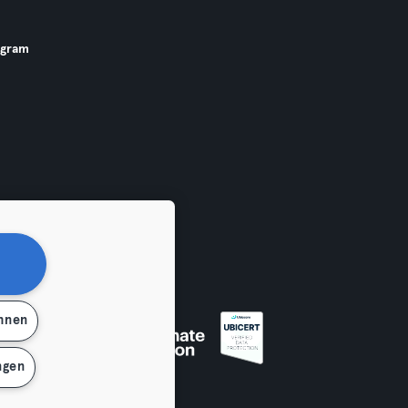
ogram
ehnen
ngen