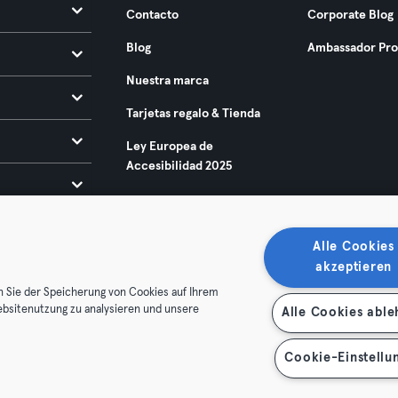
Contacto
Corporate Blog
Blog
Ambassador Pr
Nuestra marca
Tarjetas regalo & Tienda
Ley Europea de
Accesibilidad 2025
Alle Cookies
akzeptieren
n Sie der Speicherung von Cookies auf Ihrem
ebsitenutzung zu analysieren und unsere
Alle Cookies abl
condiciones
Privacidad
Sello
Rescindir contratos aquí
de contratos aquí
Cookie-Einstellu