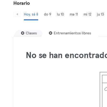
Horario
Hoy, sá 8
do 9
lu 10
ma 11
mi 12
ju 13
Clases
Entrenamientos libres
No se han encontrado