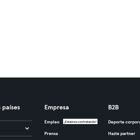
 países
Empresa
B2B
Empleo
Deporte corpor
¡Estamos contratando!
Prensa
Hazte partner