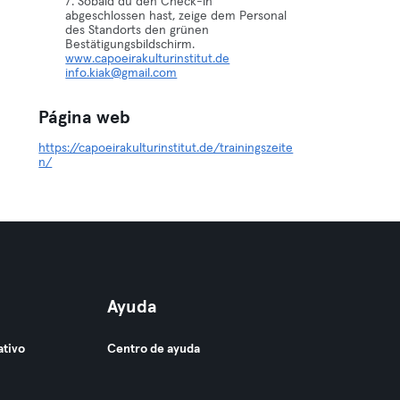
7. Sobald du den Check-in
abgeschlossen hast, zeige dem Personal
des Standorts den grünen
www.capoeirakulturinstitut.de
info.kiak@gmail.com
Página web
https://capoeirakulturinstitut.de/trainingszeite
n/
Ayuda
ativo
Centro de ayuda