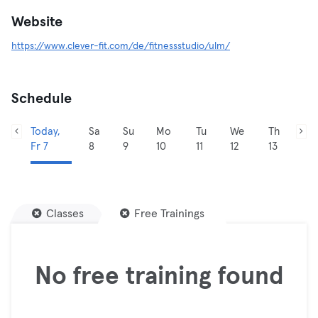
Website
https://www.clever-fit.com/de/fitnessstudio/ulm/
Schedule
Today,
Sa
Su
Mo
Tu
We
Th
Fr 7
8
9
10
11
12
13
Classes
Free Trainings
No free training found