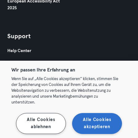
European Accessibility Act
2025
Support
Help Center
Wir passen Ihre Erfahrung an
Wenn Sie auf „Alle Cookies akzeptieren“ klicken, stimmen Sie
der Speicherung von Cookies auf Ihrem Gerät zu, um die
Websitenavigation zu verbessern, die Websitenutzung zu
© 2026 Urban Sports Group GmbH. All rights reserved.
analysieren und unsere Marketingbemühungen zu
Terms & Conditions
Privacy
Imprint
unterstützen.
Terminate contracts here
Withdraw contracts here
Alle Cookies
Alle Cookies
ablehnen
akzeptieren