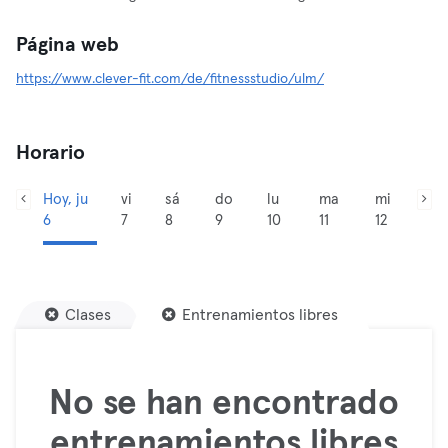
Página web
https://www.clever-fit.com/de/fitnessstudio/ulm/
Horario
Hoy, ju
vi
sá
do
lu
ma
mi
6
7
8
9
10
11
12
Clases
Entrenamientos libres
No se han encontrado
entrenamientos libres