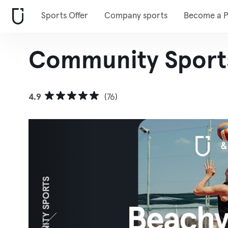
Sports Offer
Company sports
Become a P
Community Sports
4.9
(76)