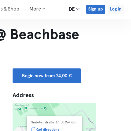
ds & Shop
More
DE
Sign up
Log in
 @ Beachbase
Begin now from 24,00 €
Address
Sudetenstraße 37, 50354 Köln
Get directions