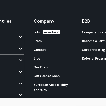
tries
Company
B2B
Jobs
Company Sport
We are hiring!
Press
Become a Partn
Contact
Corporate Blog
Blog
Referral Progr
Our Brand
Gift Cards & Shop
European Accessibility
Act 2025