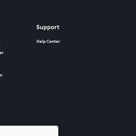
Support
s
Help Center
er
am