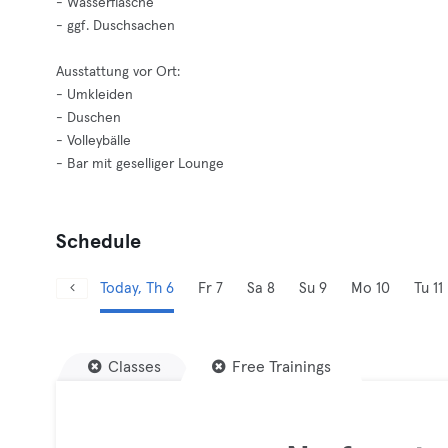
- Wasserflasche
- ggf. Duschsachen
Ausstattung vor Ort:
- Umkleiden
- Duschen
- Volleybälle
- Bar mit geselliger Lounge
Schedule
Today, Th 6
Fr 7
Sa 8
Su 9
Mo 10
Tu 11
Classes
Free Trainings