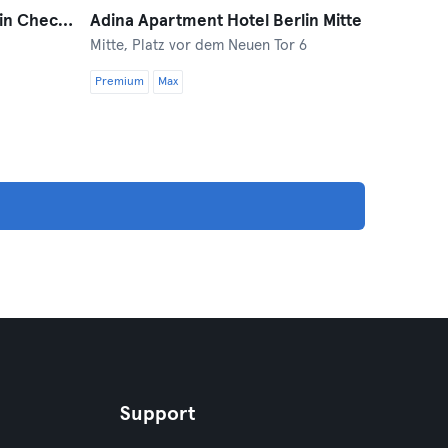
Adina Apartment Hotel Berlin Checkpoint Charlie
Adina Apartment Hotel Berlin Mitte
Mitte,
Platz vor dem Neuen Tor 6
Premium
Max
Support