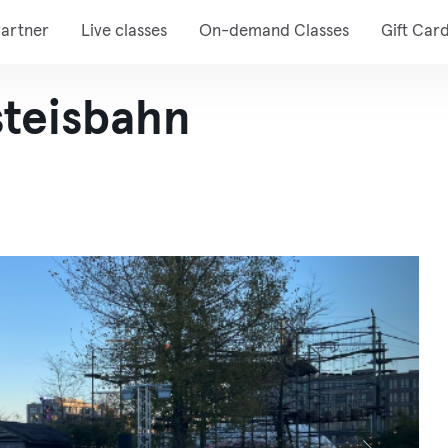
artner
Live classes
On-demand Classes
Gift Car
steisbahn