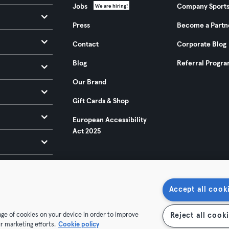
Jobs
Company Sport
We are hiring!
Press
Become a Partn
Contact
Corporate Blog
Blog
Referral Progr
Our Brand
Gift Cards & Shop
European Accessibility
Act 2025
Accept all cook
rage of cookies on your device in order to improve
Reject all cook
ditions
Privacy
Imprint
Terminate contracts here
r marketing efforts.
Cookie policy