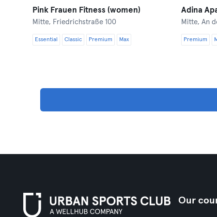
Pink Frauen Fitness (women)
Mitte,
Friedrichstraße 100
Mitte,
An d
Essential
Classic
Premium
Max
Premium
Our coun