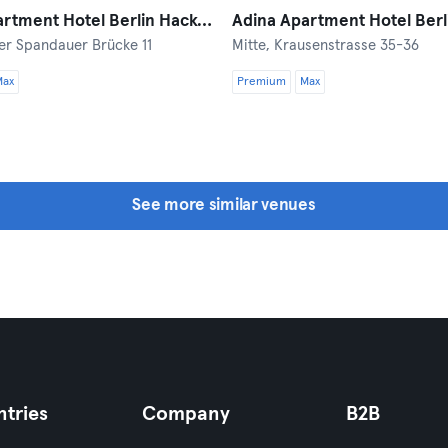
Adina Apartment Hotel Berlin Hackescher Markt
er Spandauer Brücke 11
Mitte,
Krausenstrasse 35-36
Max
Premium
Max
See more similar venues
tries
Company
B2B