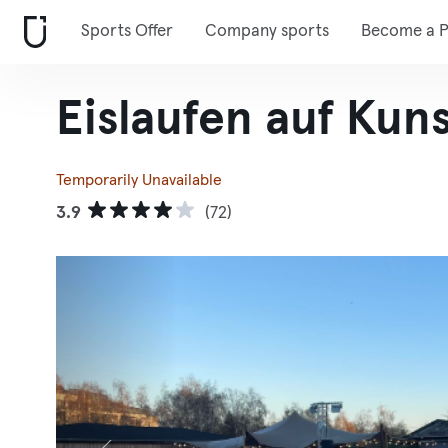
Sports Offer
Company sports
Become a P
Eislaufen auf Kun
Temporarily Unavailable
3.9
(72)