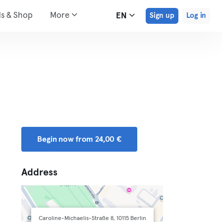
ds & Shop
More
EN
Sign up
Log in
Begin now from 24,00 €
Address
Caroline-Michaelis-Straße 8, 10115 Berlin