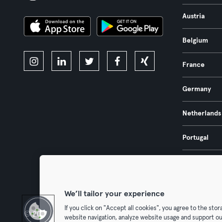
Austria
Belgium
France
Germany
Netherlands
Portugal
Spain
We’ll tailor your experience
If you click on "Accept all cookies", you agree to the sto
© 2026 Urban Sports Group GmbH. All rights reserved.
Terms & Con
website navigation, analyze website usage and support ou