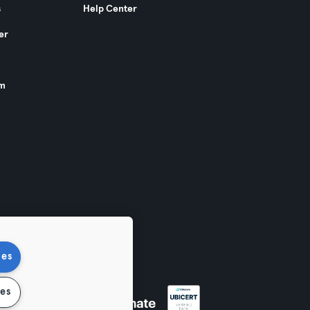
s
Help Center
er
am
ies
ies