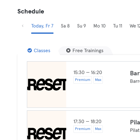
Schedule
Today, Fr 7
Sa 8
Su 9
Mo 10
Tu 11
We 1
Classes
Free Trainings
15:30 — 16:20
Bar
Premium
Max
Barr
17:30 — 18:20
Pil
Premium
Max
Pila