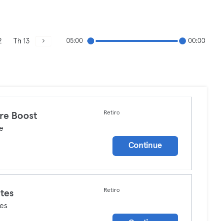
2
Th 13
05:00
00:00
Retiro
re Boost
e
Continue
Retiro
ates
tes