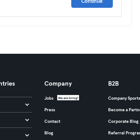
Continue
tries
Company
B2B
Jobs
Company Sport
We are hiring!
Press
Become a Partn
Contact
Corporate Blog
Blog
Referral Progr