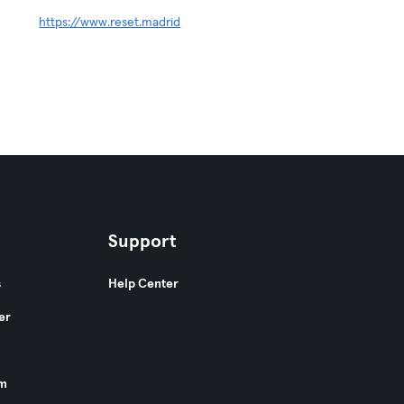
https://www.reset.madrid
Support
s
Help Center
er
am