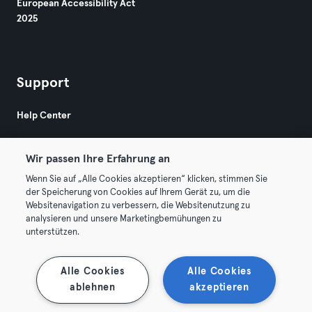
European Accessibility Act
2025
Support
Help Center
Wir passen Ihre Erfahrung an
Wenn Sie auf „Alle Cookies akzeptieren“ klicken, stimmen Sie
der Speicherung von Cookies auf Ihrem Gerät zu, um die
Websitenavigation zu verbessern, die Websitenutzung zu
© 2026 Urban Sports Group GmbH. All rights reserved.
analysieren und unsere Marketingbemühungen zu
Terms & Conditions
Privacy
Imprint
unterstützen.
Terminate contracts here
Withdraw contracts here
Alle Cookies
Alle Cookies
ablehnen
akzeptieren