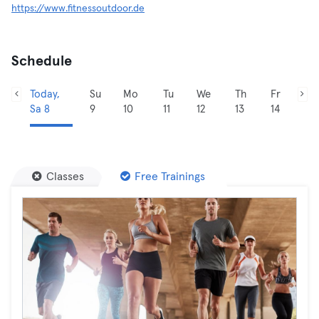
https://www.fitnessoutdoor.de
Schedule
Today,
Su
Mo
Tu
We
Th
Fr
Sa 8
9
10
11
12
13
14
Classes
Free Trainings