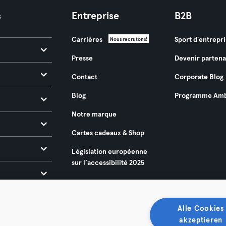
s
Entreprise
B2B
Carrières
Sport d'entrepri
Nous recrutons!
Presse
Devenir partena
Contact
Corporate Blog
Blog
Programme Amb
Notre marque
Cartes cadeaux & Shop
Législation européenne
sur l’accessibilité 2025
Alle Cookies
akzeptieren