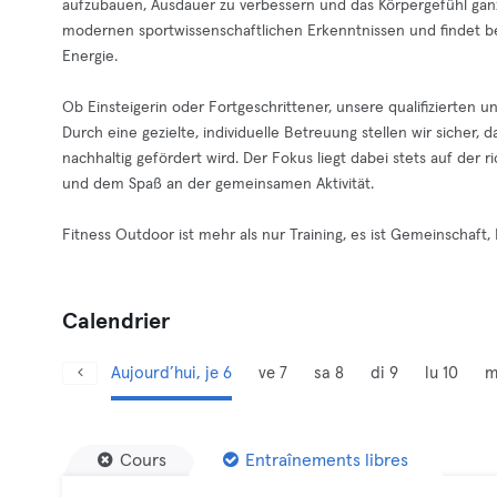
aufzubauen, Ausdauer zu verbessern und das Körpergefühl ganzhe
modernen sportwissenschaftlichen Erkenntnissen und findet be
Energie.
Ob Einsteigerin oder Fortgeschrittener, unsere qualifizierten 
Durch eine gezielte, individuelle Betreuung stellen wir sicher,
nachhaltig gefördert wird. Der Fokus liegt dabei stets auf der
und dem Spaß an der gemeinsamen Aktivität.
Fitness Outdoor ist mehr als nur Training, es ist Gemeinschaft
Calendrier
Aujourd’hui, je 6
ve 7
sa 8
di 9
lu 10
m
Cours
Entraînements libres