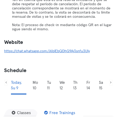
Ten en cuenta que esta es una reserva vinculante y que se
debe respetar el período de cancelación. El período de
cancelación correspondiente se mostrará en el momento de
la reserva. De lo contrario, la visita se descontará de tu límite
mensual de visitas y se te cobrará en consecuencia.
Nota: El proceso de check-in mediante código QR en el lugar
sigue siendo el mismo.
Website
https://chat.whatsapp.com/J6blEbQDhG9Aj3snfu3Uly
Schedule
Today,
Mo
Tu
We
Th
Fr
Sa
Su 9
10
11
12
13
14
15
Classes
Free Trainings