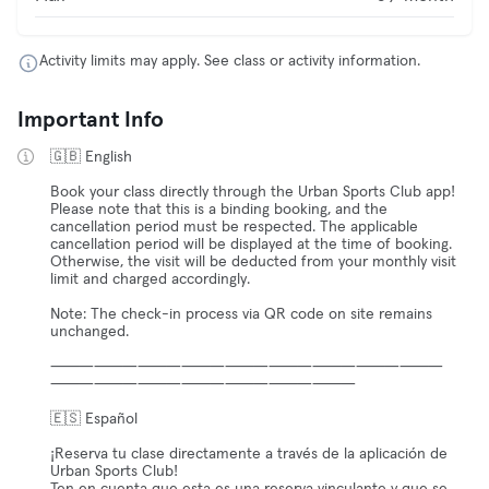
Activity limits may apply. See class or activity information.
Important Info
🇬🇧 English
Book your class directly through the Urban Sports Club app!
Please note that this is a binding booking, and the
cancellation period must be respected. The applicable
cancellation period will be displayed at the time of booking.
Otherwise, the visit will be deducted from your monthly visit
limit and charged accordingly.
Note: The check-in process via QR code on site remains
unchanged.
⸻⸻⸻⸻⸻⸻⸻⸻⸻
⸻⸻⸻⸻⸻⸻⸻
🇪🇸 Español
¡Reserva tu clase directamente a través de la aplicación de
Urban Sports Club!