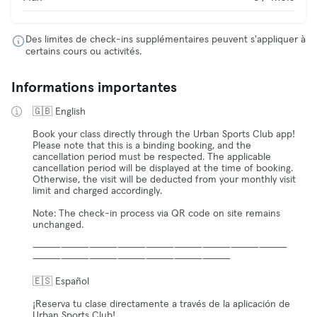
Des limites de check-ins supplémentaires peuvent s'appliquer à
certains cours ou activités.
Informations importantes
🇬🇧 English
Book your class directly through the Urban Sports Club app!
Please note that this is a binding booking, and the
cancellation period must be respected. The applicable
cancellation period will be displayed at the time of booking.
Otherwise, the visit will be deducted from your monthly visit
limit and charged accordingly.
Note: The check-in process via QR code on site remains
unchanged.
⸻⸻⸻⸻⸻⸻⸻⸻⸻
⸻⸻⸻⸻⸻⸻⸻
🇪🇸 Español
¡Reserva tu clase directamente a través de la aplicación de
Urban Sports Club!