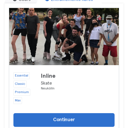
Inline
Essential
Skate
Classic
Neukölln
Premium
Max
Continuer