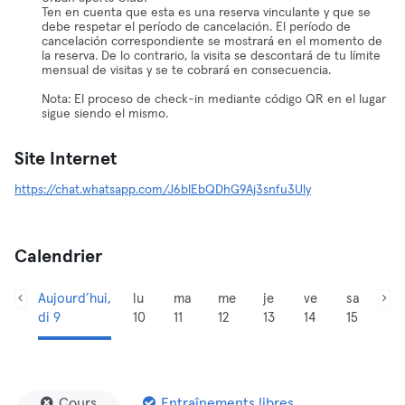
Ten en cuenta que esta es una reserva vinculante y que se
debe respetar el período de cancelación. El período de
cancelación correspondiente se mostrará en el momento de
la reserva. De lo contrario, la visita se descontará de tu límite
mensual de visitas y se te cobrará en consecuencia.
Nota: El proceso de check-in mediante código QR en el lugar
sigue siendo el mismo.
Site Internet
https://chat.whatsapp.com/J6blEbQDhG9Aj3snfu3Uly
Calendrier
Aujourd’hui,
lu
ma
me
je
ve
sa
di 9
10
11
12
13
14
15
Cours
Entraînements libres