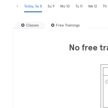
Today, Sa 8
Su 9
Mo 10
Tu 11
We 12
Th 
Classes
Free Trainings
No free tr