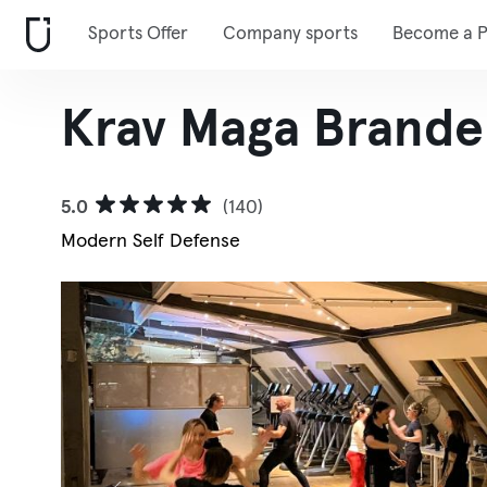
Sports Offer
Company sports
Become a P
Krav Maga Branden
5.0
(140)
Modern Self Defense