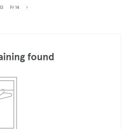
13
Fr 14
aining found