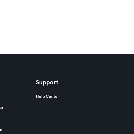
Support
s
Help Center
er
am