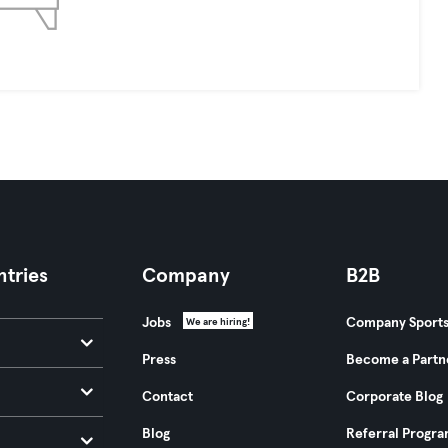
tries
Company
B2B
Jobs
Company Sport
We are hiring!
Press
Become a Partn
Contact
Corporate Blog
Blog
Referral Progr