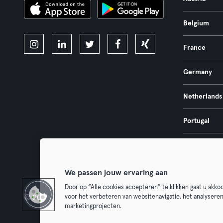
Belgium
France
Germany
Netherlands
Portugal
Spain
We passen jouw ervaring aan
Door op “Alle cookies accepteren” te klikken gaat u akk
voor het verbeteren van websitenavigatie, het analysere
© 2026 Urban Sports Group GmbH. All rights reserved.
Terms & Con
marketingprojecten.
Withdraw