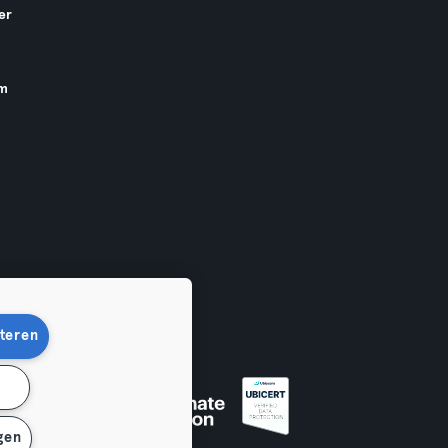
er
am
teren
n
gen