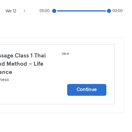
We 12
05:00
00:00
West
sage Class 1 Thai
d Method – Life
ance
ness
Continue