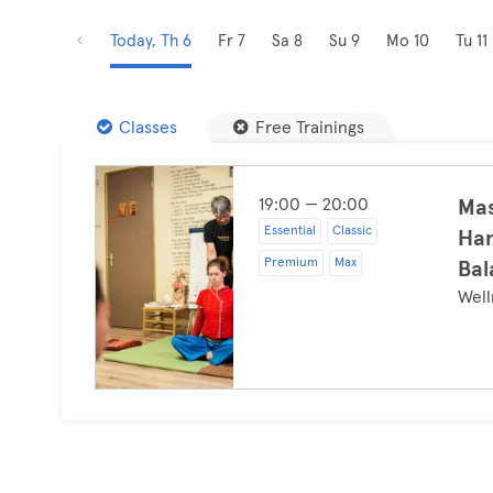
Today, Th 6
Fr 7
Sa 8
Su 9
Mo 10
Tu 11
Classes
Free Trainings
19:00 — 20:00
Mas
Essential
Classic
Han
Premium
Max
Bal
Well