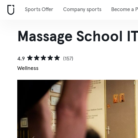
Sports Offer
Company sports
Become a P
Massage School I
4.9
(157)
Wellness