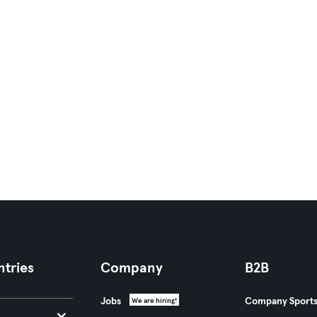
tries
Company
B2B
Jobs
Company Sport
We are hiring!