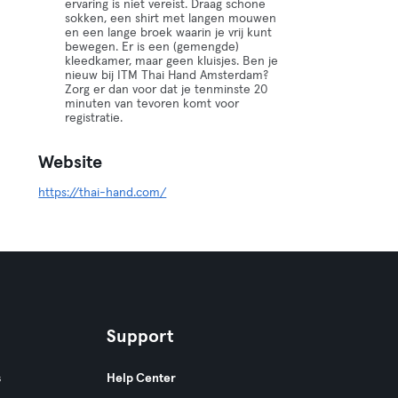
ervaring is niet vereist. Draag schone
sokken, een shirt met langen mouwen
en een lange broek waarin je vrij kunt
bewegen. Er is een (gemengde)
kleedkamer, maar geen kluisjes. Ben je
nieuw bij ITM Thai Hand Amsterdam?
Zorg er dan voor dat je tenminste 20
minuten van tevoren komt voor
registratie.
Website
https://thai-hand.com/
Support
s
Help Center