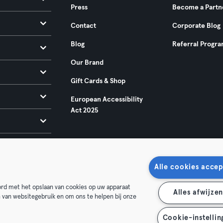
Press
Become a Partn
Contact
Corporate Blog
Blog
Referral Progr
Our Brand
Gift Cards & Shop
European Accessibility
Act 2025
Alle cookies accep
oord met het opslaan van cookies op uw apparaat
Alles afwijze
n van websitegebruik en om ons te helpen bij onze
ditions
Privacy
Imprint
Terminate contracts here
 contracts here
Cookie-instellin