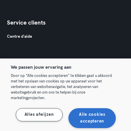
Service clients
Centre d'aide
We passen jouw ervaring aan
© 2026 Urban Sports Group GmbH. All rights reserved.
Door op “Alle cookies accepteren” te klikken gaat u akkoord
met het opslaan van cookies op uw apparaat voor het
Conditions générales
Politique de confidentialité
verbeteren van websitenavigatie, het analyseren van
websitegebruik en om ons te helpen bij onze
Mentions légales
Résilier les contrats ici
marketingprojecten.
Se rétracter ici
Alles afwijzen
Alle cookies
accepteren