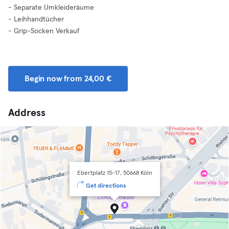
- Separate Umkleideräume
- Leihhandtücher
- Grip-Socken Verkauf
Begin now from 24,00 €
Address
Ebertplatz 15-17, 50668 Köln
Get directions