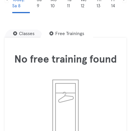
Sa 8
9
10
11
12
13
14
Classes
Free Trainings
No free training found