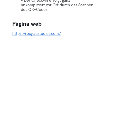
- Der Check-in erfolgt ganz
unkompliziert vor Ort durch das Scannen
des QR-Codes.
Página web
https://rocyclestudios.com/