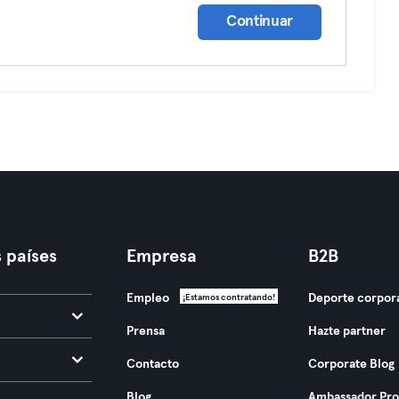
Continuar
 países
Empresa
B2B
Empleo
Deporte corpor
¡Estamos contratando!
Prensa
Hazte partner
Contacto
Corporate Blog
Blog
Ambassador Pr