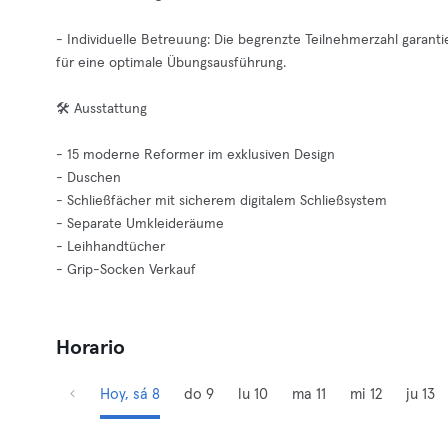
- Individuelle Betreuung: Die begrenzte Teilnehmerzahl garanti
für eine optimale Übungsausführung.
🛠️ Ausstattung
- 15 moderne Reformer im exklusiven Design
- Duschen
- Schließfächer mit sicherem digitalem Schließsystem
- Separate Umkleideräume
- Leihhandtücher
- Grip-Socken Verkauf
Horario
Hoy, sá 8
do 9
lu 10
ma 11
mi 12
ju 13