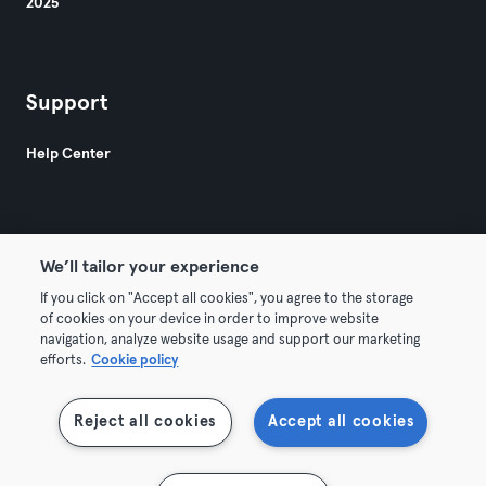
2025
Support
Help Center
We’ll tailor your experience
If you click on "Accept all cookies", you agree to the storage
© 2026 Urban Sports Group GmbH. All rights reserved.
of cookies on your device in order to improve website
Terms & Conditions
Privacy
Imprint
navigation, analyze website usage and support our marketing
efforts.
Cookie policy
Terminate contracts here
Withdraw contracts here
Reject all cookies
Accept all cookies