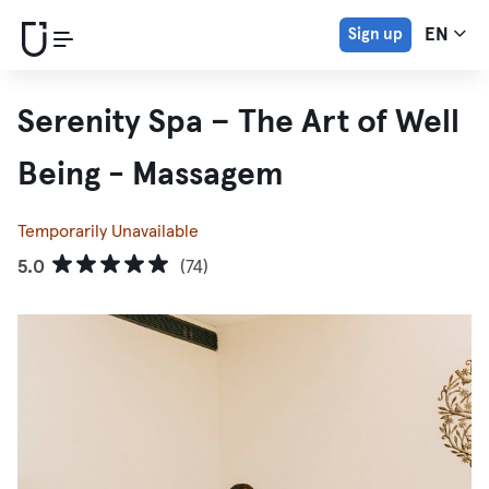
Sign up
EN
Serenity Spa – The Art of Well
Being - Massagem
Temporarily Unavailable
5.0
(74)