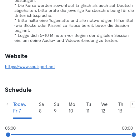
bestätigen.
* Die Kurse werden sowohl auf Englisch als auch auf Deutsch
abgehalten; bitte prüfe die jeweilige Kursbeschreibung für die
Unterrichtssprache.
* Bitte halte eine Yogamatte und alle notwendigen Hilfsmittel
(wie Blöcke oder Kissen) zu Hause bereit, bevor die Session
beginnt.
* Logge dich 5–10 Minuten vor Beginn der digitalen Session
ein, um deine Audio- und Videoverbindung zu testen.
Website
https://www.soulsport.net
Schedule
Today,
Sa
Su
Mo
Tu
We
Th
Fr 7
8
9
10
11
12
13
05:00
00:00