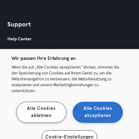
Support
Help Center
Wir passen Ihre Erfahrung an
Wenn Sie auf „Alle Cookies akzeptieren“ klicken, stimmen Sie
der Speicherung von Cookies auf Ihrem Gerät zu, um die
Websitenavigation zu verbessern, die Websitenutzung zu
© 2026 Urban Sports Group GmbH. All rights reserved.
analysieren und unsere Marketingbemühungen zu
Terms & Conditions
Privacy
Imprint
unterstützen.
Terminate contracts here
Withdraw contracts here
Alle Cookies
Alle Cookies
ablehnen
akzeptieren
Cookie-Einstellungen