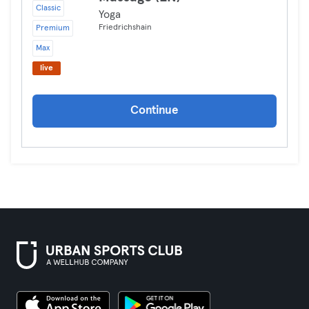
Classic
Yoga
Friedrichshain
Premium
Max
live
Continue