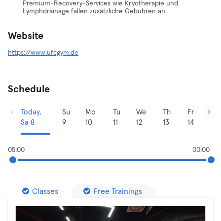
Premium-Recovery-Services wie Kryotherapie und
Lymphdrainage fallen zusätzliche Gebühren an.
Website
https://www.ufcgym.de
Schedule
Today,
Su
Mo
Tu
We
Th
Fr
Sa 8
9
10
11
12
13
14
05:00
00:00
Classes
Free Trainings