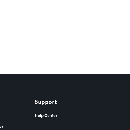
Support
s
Help Center
er