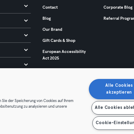
Contact
Corporate Blog
Blog
Referral Progr
Our Brand
Gift Cards & Shop
European Accessibility
Act 2025
Alle Cookies
akzeptieren
n Sie der Speicherung von Cookies auf Ihrem
ebsitenutzung zu analysieren und unsere
Alle Cookies abl
ditions
Privacy
Imprint
Terminate contracts here
 contracts here
Cookie-Einstellu