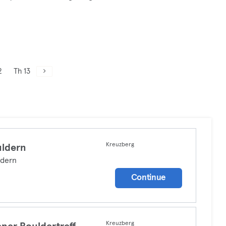
2
Th 13
Kreuzberg
ldern
ldern
Continue
Kreuzberg