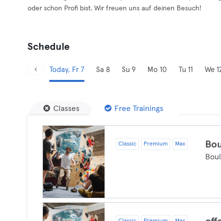
oder schon Profi bist. Wir freuen uns auf deinen Besuch!
Schedule
Today, Fr 7
Sa 8
Su 9
Mo 10
Tu 11
We 1
Classes
Free Trainings
Bou
Classic
Premium
Max
Bou