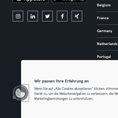
Belgium
France
Germany
Netherlands
Portugal
Spain
Wir passen Ihre Erfahrung an
Wenn Sie auf „Alle Cookies akzeptieren“ klicken, stimme
Gerät zu, um die Websitenavigation zu verbessern, die W
© 2026 Urban Sports Group GmbH. All rights reserved.
Terms & Con
Marketingbemühungen zu unterstützen.
Withdraw