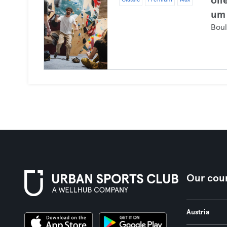
off
Classic
Premium
Max
um 
Bou
Our coun
Austria