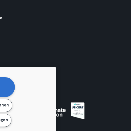
am
ehnen
ngen