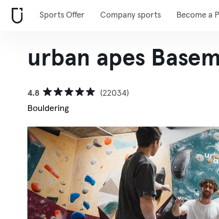
Sports Offer
Company sports
Become a P
urban apes Basem
4.8
(22034)
Bouldering