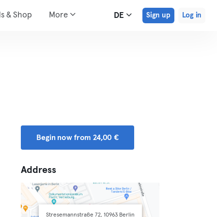
ds & Shop
More
DE
Sign up
Log in
Begin now from 24,00 €
Address
Stresemannstraße 72, 10963 Berlin