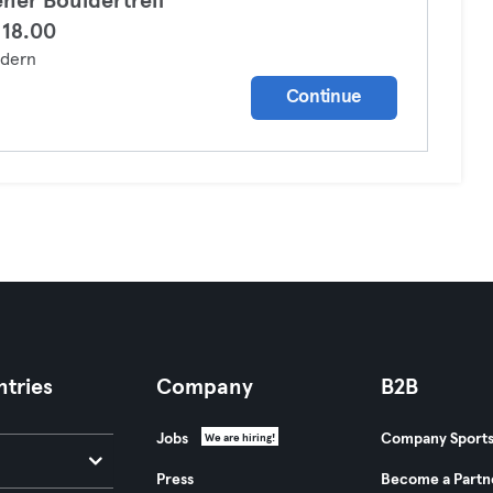
ener Bouldertreff
18.00
ldern
Continue
tries
Company
B2B
Jobs
Company Sport
We are hiring!
Press
Become a Partn