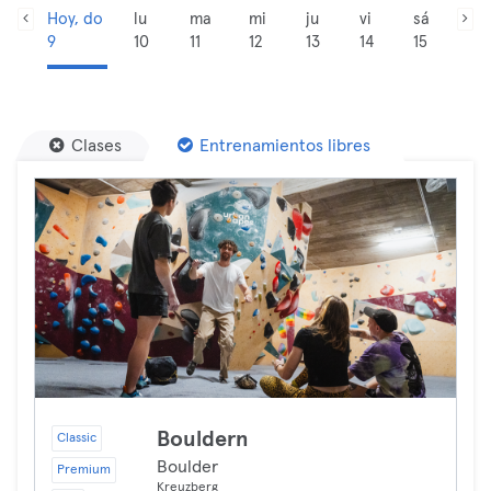
Hoy, do
lu
ma
mi
ju
vi
sá
9
10
11
12
13
14
15
Clases
Entrenamientos libres
Bouldern
Classic
Boulder
Premium
Kreuzberg