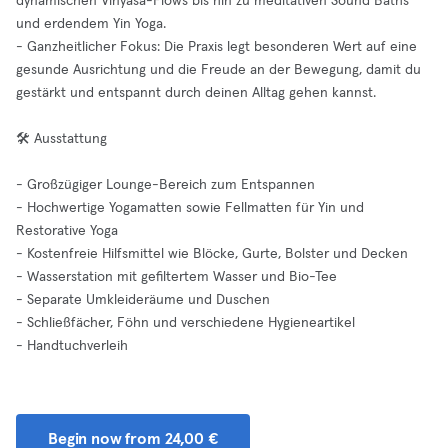
dynamischen Vinyasa-Flows bis hin zu meditativen Sound Baths
und erdendem Yin Yoga.
- Ganzheitlicher Fokus: Die Praxis legt besonderen Wert auf eine
gesunde Ausrichtung und die Freude an der Bewegung, damit du
gestärkt und entspannt durch deinen Alltag gehen kannst.
🛠️ Ausstattung
- Großzügiger Lounge-Bereich zum Entspannen
- Hochwertige Yogamatten sowie Fellmatten für Yin und
Restorative Yoga
- Kostenfreie Hilfsmittel wie Blöcke, Gurte, Bolster und Decken
- Wasserstation mit gefiltertem Wasser und Bio-Tee
- Separate Umkleideräume und Duschen
- Schließfächer, Föhn und verschiedene Hygieneartikel
- Handtuchverleih
Begin now from 24,00 €