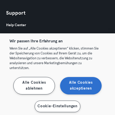
Support
Help Center
Wir passen Ihre Erfahrung an
Wenn Sie auf „Alle Cookies akzeptieren“ klicken, stimmen Sie
der Speicherung von Cookies auf Ihrem Gerät zu, um die
Websitenavigation zu verbessern, die Websitenutzung zu
© 2026 Urban Sports Group GmbH. All rights reserved.
analysieren und unsere Marketingbemühungen zu
Terms & Conditions
Privacy
Imprint
unterstützen.
Terminate contracts here
Withdraw contracts here
Alle Cookies
Alle Cookies
ablehnen
akzeptieren
Cookie-Einstellungen