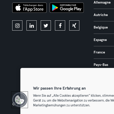
Allemagne
Autriche
Belgique
Espagne
France
Pays-Bas
Portugal
Wir passen Ihre Erfahrung an
Wenn Sie auf „Alle Cookies akzeptieren“ klicken, stimme
Gerät zu, um die Websitenavigation zu verbessern, die W
© 2026 Urban Sports Group GmbH. All rights reserved.
Conditions g
Marketingbemühungen zu unterstützen.