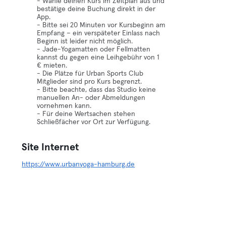
- Wähle deinen Kurs im Zeitplan aus und
bestätige deine Buchung direkt in der
App.
- Bitte sei 20 Minuten vor Kursbeginn am
Empfang – ein verspäteter Einlass nach
Beginn ist leider nicht möglich.
- Jade-Yogamatten oder Fellmatten
kannst du gegen eine Leihgebühr von 1
€ mieten.
- Die Plätze für Urban Sports Club
Mitglieder sind pro Kurs begrenzt.
- Bitte beachte, dass das Studio keine
manuellen An- oder Abmeldungen
vornehmen kann.
- Für deine Wertsachen stehen
Schließfächer vor Ort zur Verfügung.
Site Internet
https://www.urbanyoga-hamburg.de