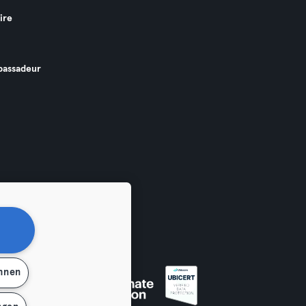
ire
assadeur
ehnen