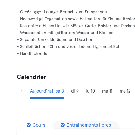
- Großzügiger Lounge-Bereich zum Entspannen
- Hochwertige Yogamatten sowie Fellmatten für Yin und Restor
- Kostenfreie Hilfsmittel wie Blöcke, Gurte, Bolster und Decken
- Wasserstation mit gefiltertem Wasser und Bio-Tee
- Separate Umkleideräume und Duschen
- Schließfächer, Föhn und verschiedene Hygieneartikel
- Handtuchverleih
Calendrier
Aujourd’hui, sa 8
di 9
lu 10
ma 11
me 12
Cours
Entraînements libres