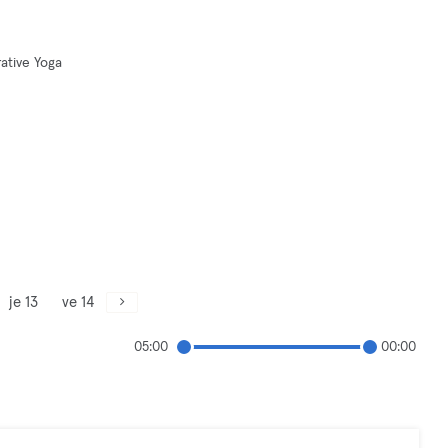
ative Yoga
je 13
ve 14
05:00
00:00