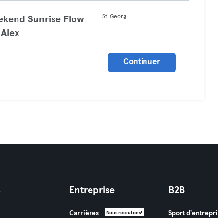
St. Georg
kend Sunrise Flow
 Alex
a
Continuer
s
Entreprise
B2B
Carrières
Sport d'entrepri
Nous recrutons!