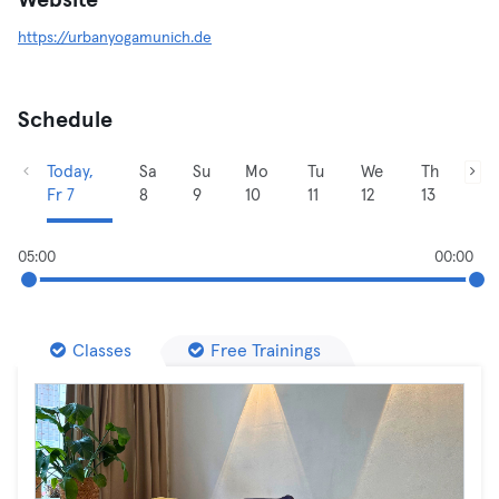
Website
https://urbanyogamunich.de
Schedule
Today,
Sa
Su
Mo
Tu
We
Th
Fr 7
8
9
10
11
12
13
05:00
00:00
Classes
Free Trainings