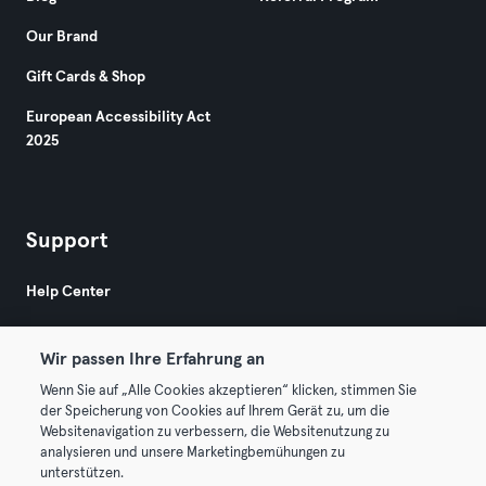
Our Brand
Gift Cards & Shop
European Accessibility Act
2025
Support
Help Center
Wir passen Ihre Erfahrung an
Wenn Sie auf „Alle Cookies akzeptieren“ klicken, stimmen Sie
der Speicherung von Cookies auf Ihrem Gerät zu, um die
Websitenavigation zu verbessern, die Websitenutzung zu
© 2026 Urban Sports Group GmbH. All rights reserved.
analysieren und unsere Marketingbemühungen zu
Terms & Conditions
Privacy
Imprint
unterstützen.