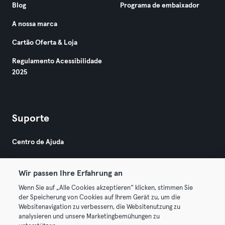
Blog
Programa de embaixador
A nossa marca
Cartão Oferta & Loja
Regulamento Acessibilidade
2025
Suporte
Centro de Ajuda
Wir passen Ihre Erfahrung an
Wenn Sie auf „Alle Cookies akzeptieren“ klicken, stimmen Sie
der Speicherung von Cookies auf Ihrem Gerät zu, um die
Websitenavigation zu verbessern, die Websitenutzung zu
© 2026 Urban Sports Group GmbH. All rights reserved.
analysieren und unsere Marketingbemühungen zu