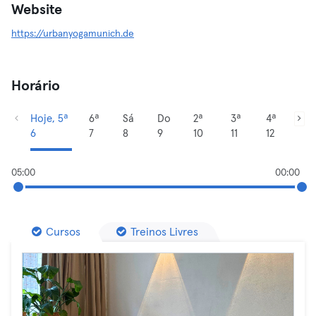
Website
https://urbanyogamunich.de
Horário
Hoje, 5ª
6ª
Sá
Do
2ª
3ª
4ª
6
7
8
9
10
11
12
05:00
00:00
Cursos
Treinos Livres