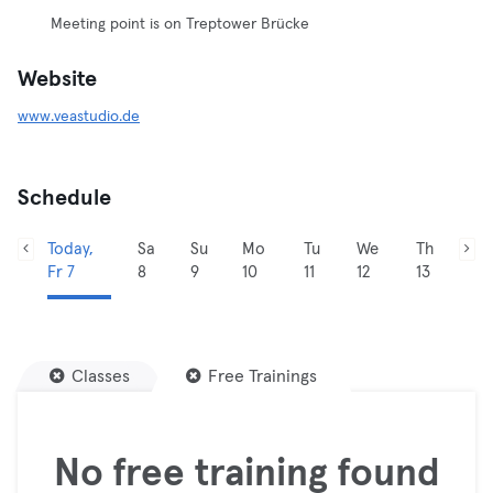
Meeting point is on Treptower Brücke
Website
www.veastudio.de
Schedule
Today,
Sa
Su
Mo
Tu
We
Th
Fr 7
8
9
10
11
12
13
Classes
Free Trainings
No free training found