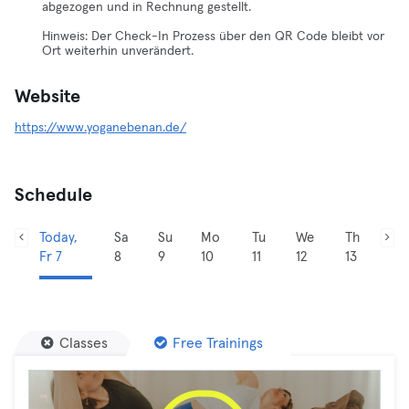
abgezogen und in Rechnung gestellt.
Hinweis: Der Check-In Prozess über den QR Code bleibt vor
Ort weiterhin unverändert.
Website
https://www.yoganebenan.de/
Schedule
Today,
Sa
Su
Mo
Tu
We
Th
Fr 7
8
9
10
11
12
13
Classes
Free Trainings