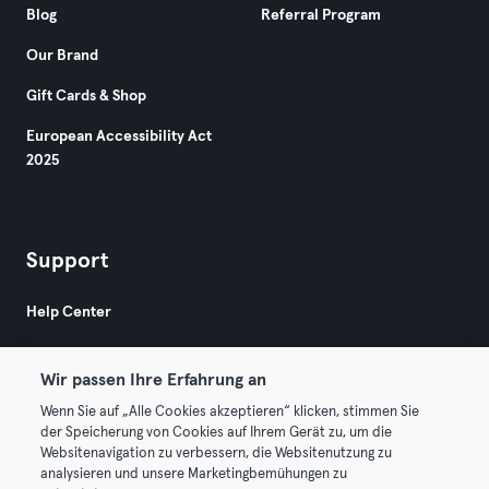
Blog
Referral Program
Our Brand
Gift Cards & Shop
European Accessibility Act
2025
Support
Help Center
Wir passen Ihre Erfahrung an
Wenn Sie auf „Alle Cookies akzeptieren“ klicken, stimmen Sie
der Speicherung von Cookies auf Ihrem Gerät zu, um die
Websitenavigation zu verbessern, die Websitenutzung zu
© 2026 Urban Sports Group GmbH. All rights reserved.
analysieren und unsere Marketingbemühungen zu