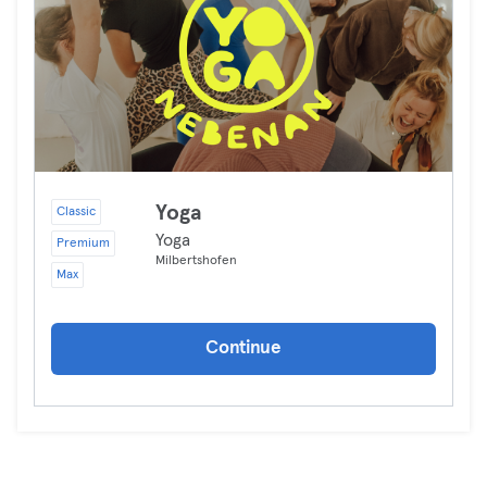
Yoga
Classic
Yoga
Premium
Milbertshofen
Max
Continue