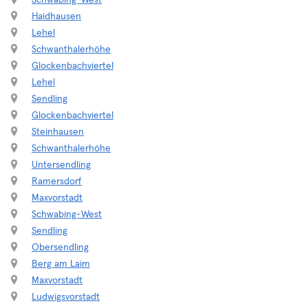
Schwabing-West
Haidhausen
Lehel
Schwanthalerhöhe
Glockenbachviertel
Lehel
Sendling
Glockenbachviertel
Steinhausen
Schwanthalerhöhe
Untersendling
Ramersdorf
Maxvorstadt
Schwabing-West
Sendling
Obersendling
Berg am Laim
Maxvorstadt
Ludwigsvorstadt