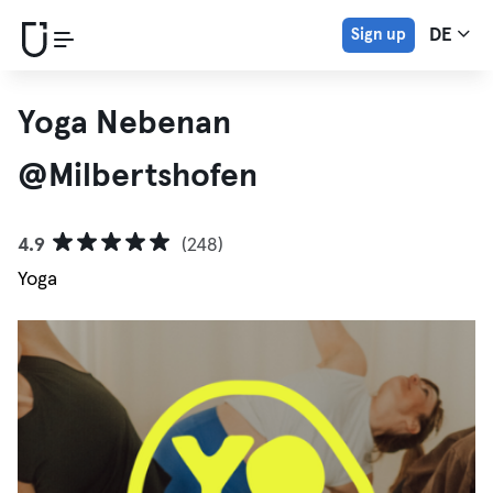
Sign up
DE
Yoga Nebenan
@Milbertshofen
4.9
(248)
Yoga