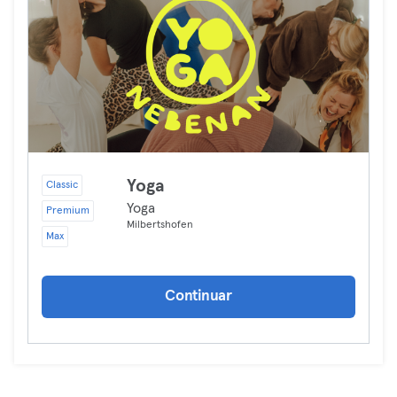
Yoga
Classic
Yoga
Premium
Milbertshofen
Max
Continuar