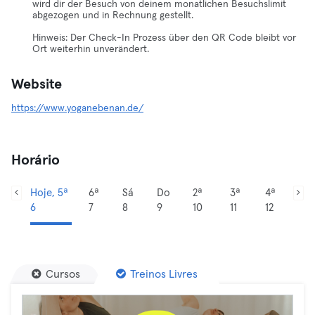
wird dir der Besuch von deinem monatlichen Besuchslimit
abgezogen und in Rechnung gestellt.
Hinweis: Der Check-In Prozess über den QR Code bleibt vor
Ort weiterhin unverändert.
Website
https://www.yoganebenan.de/
Horário
Hoje, 5ª
6ª
Sá
Do
2ª
3ª
4ª
6
7
8
9
10
11
12
Cursos
Treinos Livres