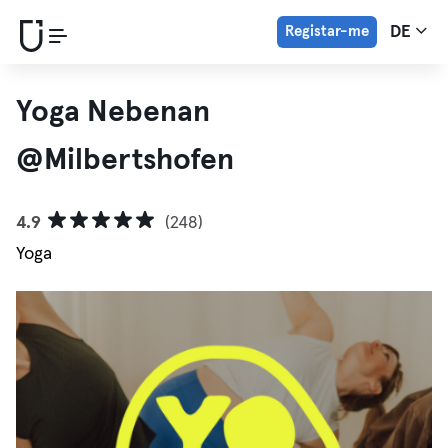
Registar-me
DE
Yoga Nebenan
@Milbertshofen
4.9
(248)
Yoga