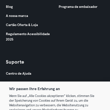
Blog
Programa de embaixador
A nossa marca
Cartão Oferta & Loja
Regulamento Acessibilidade
2025
Suporte
Centro de Ajuda
Wir passen Ihre Erfahrung an
Wenn Sie auf „Alle Cookies akzeptieren“ klicken, stimmen Sie
der Speicherung von Cookies auf Ihrem Gerät zu, um die
Websitenavigation zu verbessern, die Websitenutzung zu
© 2026 Urban Sports Group GmbH. All rights reserved.