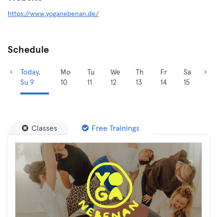
https://www.yoganebenan.de/
Schedule
Today,
Mo
Tu
We
Th
Fr
Sa
Su 9
10
11
12
13
14
15
Classes
Free Trainings