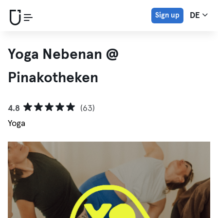
Sign up
DE
Yoga Nebenan @
Pinakotheken
4.8
(63)
Yoga