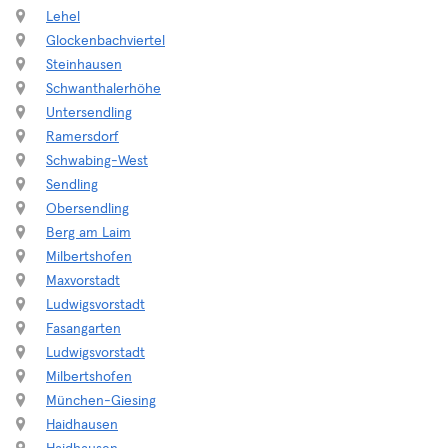
Lehel
Glockenbachviertel
Steinhausen
Schwanthalerhöhe
Untersendling
Ramersdorf
Schwabing-West
Sendling
Obersendling
Berg am Laim
Milbertshofen
Maxvorstadt
Ludwigsvorstadt
Fasangarten
Ludwigsvorstadt
Milbertshofen
München-Giesing
Haidhausen