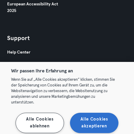
European Accessibility Act
2025
Support
Help Center
Wir passen Ihre Erfahrung an
Wenn Sie auf „Alle Cookies akzeptieren“ klicken, stimmen Sie
der Speicherung von Cookies auf Ihrem Gerät zu, um die
Websitenavigation zu verbessern, die Websitenutzung zu
© 2026 Urban Sports Group GmbH. All rights reserved.
analysieren und unsere Marketingbemühungen zu
Terms & Conditions
Privacy
Imprint
unterstützen.
Terminate contracts here
Withdraw contracts here
Alle Cookies
Alle Cookies
ablehnen
akzeptieren