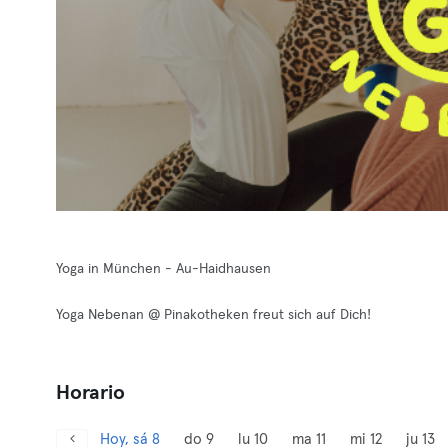
Yoga in München - Au-Haidhausen
Yoga Nebenan @ Pinakotheken freut sich auf Dich!
Horario
Hoy, sá 8
do 9
lu 10
ma 11
mi 12
ju 13