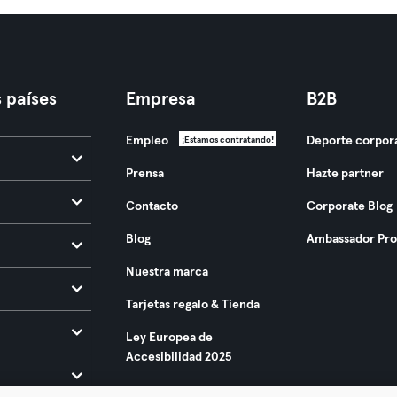
 países
Empresa
B2B
Empleo
Deporte corpor
¡Estamos contratando!
Prensa
Hazte partner
Contacto
Corporate Blog
Blog
Ambassador Pr
Nuestra marca
Tarjetas regalo & Tienda
Ley Europea de
Accesibilidad 2025