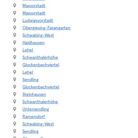
Maxvorstadt
Maxvorstadt
Ludwigsvorstadt
Obergiesing-Fasangarten
Schwabing-West
Haidhausen
Lehel
Schwanthalerhöhe
Glockenbachviertel
Lehel
Sendling
Glockenbachviertel
Steinhausen
Schwanthalerhöhe
Untersendling
Ramersdorf
Schwabing-West
Sendling