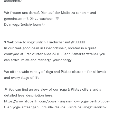
anmelden/
Wir freuen uns darauf, Dich auf der Matte zu sehen – und
gemeinsam mit Dir zu wachsen! 💛
Dein yogafürdich-Team ✨
♥️ Welcome to yogafürdich Friedrichshain! 🌿🧘‍♀️🧘‍♂️✨
In our feel-good oasis in Friedrichshain, located in a quiet
courtyard at Frankfurter Allee 53 (U-Bahn Samariterstraße), you
can arrive, relax, and recharge your energy.
We offer a wide variety of Yoga and Pilates classes – for all levels
and every stage of life.
🔎 You can find an overview of our Yoga & Pilates offers and a
detailed level description here:
https://www.yfdberlin.com/power-vinyasa-flow-yoga-berlin/tipps-
fuer-yoga-anfaenger-und-alle-die-neu-sind-bei-yogafuerdich/