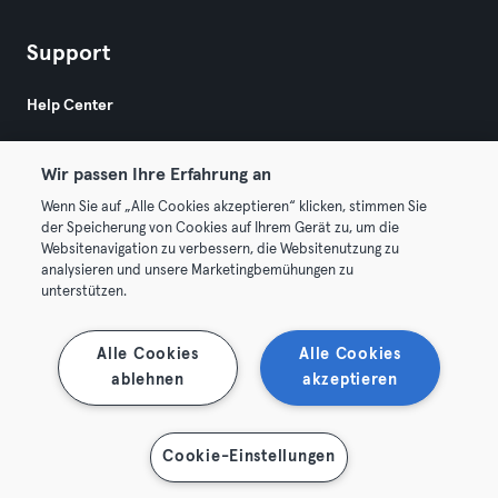
Support
Help Center
Wir passen Ihre Erfahrung an
Wenn Sie auf „Alle Cookies akzeptieren“ klicken, stimmen Sie
der Speicherung von Cookies auf Ihrem Gerät zu, um die
Websitenavigation zu verbessern, die Websitenutzung zu
© 2026 Urban Sports Group GmbH. All rights reserved.
analysieren und unsere Marketingbemühungen zu
Terms & Conditions
Privacy
Imprint
unterstützen.
Terminate contracts here
Withdraw contracts here
Alle Cookies
Alle Cookies
ablehnen
akzeptieren
Cookie-Einstellungen