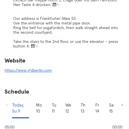
Einfach die Treppe hoch, 2. Etage oder mit dem Fahrstuhl.
Hier Taste 4 drücken. 🛗✨
Our address is Frankfurter Allee 53.
Use the entrance with the metal pipe door.
Ring the bell for yogafürdich, then walk straight ahead into
the second courtyard.
Take the stairs to the 2nd floor, or use the elevator – press
button 4. 🛗✨
Website
https://www.yfdberlin.com
Schedule
Today,
Mo
Tu
We
Th
Fr
Sa
Su 9
10
11
12
13
14
15
05:00
00:00